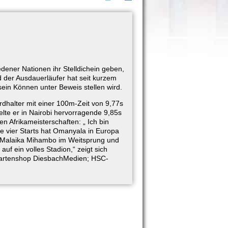
ener Nationen ihr Stelldichein geben,
 der Ausdauerläufer hat seit kurzem
in Können unter Beweis stellen wird.
ordhalter mit einer 100m-Zeit von 9,77s
elte er in Nairobi hervorragende 9,85s
en Afrikameisterschaften: „ Ich bin
e vier Starts hat Omanyala in Europa
t Malaika Mihambo im Weitsprung und
f ein volles Stadion,“ zeigt sich
Kartenshop DiesbachMedien; HSC-