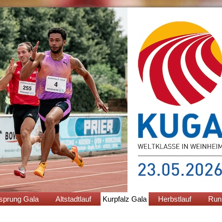
sprung Gala
Altstadtlauf
Kurpfalz Gala
Herbstlauf
Run