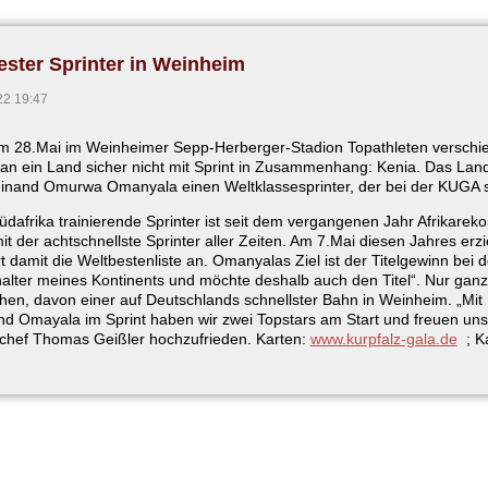
ester Sprinter in Weinheim
22 19:47
 28.Mai im Weinheimer Sepp-Herberger-Stadion Topathleten verschied
man ein Land sicher nicht mit Sprint in Zusammenhang: Kenia. Das Land
dinand Omurwa Omanyala einen Weltklassesprinter, der bei der KUGA se
üdafrika trainierende Sprinter ist seit dem vergangenen Jahr Afrikarek
t der achtschnellste Sprinter aller Zeiten. Am 7.Mai diesen Jahres erzi
t damit die Weltbestenliste an. Omanyalas Ziel ist der Titelgewinn bei d
alter meines Kontinents und möchte deshalb auch den Titel“. Nur ganz
hen, davon einer auf Deutschlands schnellster Bahn in Weinheim. „Mi
d Omayala im Sprint haben wir zwei Topstars am Start und freuen uns au
chef Thomas Geißler hochzufrieden. Karten:
www.kurpfalz-gala.de
; 