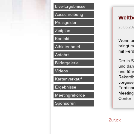
überspringen
Live-Ergebnisse
Ausschreibung
Weltb
Preisgelder
23.05.20
Zeitplan
Kontakt
Wenn am
bringt 
Athletenhotel
mit Fer
Anfahrt
Der in S
Bildergalerie
und dami
Videos
und führ
Rekordh
Kartenverkauf
vorgese
Ergebnisse
Ferdinan
Meeting
Meetingrekorde
Center
Sponsoren
Zurück