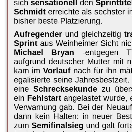
sich
sensationell
den
Sprinttite
Schmidt
erreichte als sechster 
bisher beste Platzierung.
Aufregender
und gleichzeitig
tr
Sprint
aus Weinheimer Sicht nich
Michael Bryan
-entgegen TV
aufgrund deutscher Mutter mit 
kam im
Vorlauf
nach für ihn mä
egalisierte seine Jahresbestzeit
eine
Schrecksekunde
zu übers
ein
Fehlstart
angelastet wurde, e
Verwarnung gab. Bei der Neuauf
dann kein Halten: in neuer Bes
zum
Semifinalsieg
und galt fort