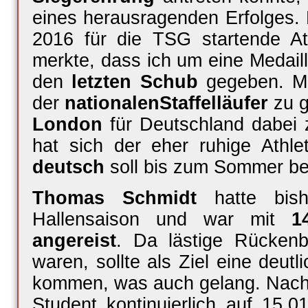
eines herausragenden Erfolges. 
2016 für die TSG startende Ath
merkte, dass ich um eine Medaill
den
letzten Schub
gegeben. Mei
der
nationalen
Staffelläufer
zu g
London
für Deutschland dabei z
hat sich der eher ruhige Athle
deutsch
soll bis zum Sommer be
Thomas Schmidt
hatte bish
Hallensaison und war mit
1
angereist
. Da lästige Rücken
waren, sollte als Ziel eine deutl
kommen, was auch gelang. Nach 
Student kontinuierlich auf 15,