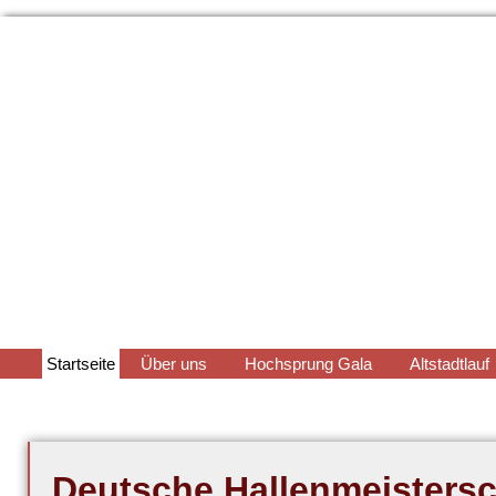
Navigation
Startseite
Über uns
Hochsprung Gala
Altstadtlauf
überspringen
Deutsche Hallenmeistersc