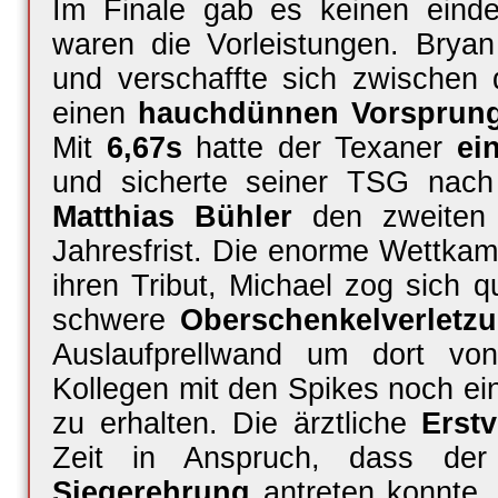
Im Finale gab es keinen einde
waren die Vorleistungen. Brya
und verschaffte sich zwischen 
einen
hauchdünnen Vorsprun
Mit
6,67s
hatte der Texaner
ei
und sicherte seiner TSG nac
Matthias Bühler
den zweite
Jahresfrist. Die enorme Wettkamp
ihren Tribut, Michael zog sich 
schwere
Oberschenkelverletz
Auslaufprellwand um dort vo
Kollegen mit den Spikes noch e
zu erhalten. Die ärztliche
Erst
Zeit in Anspruch, dass de
Siegerehrung
antreten konnte,