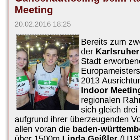
Meeting
20.02.2016 18:25
Bereits zum zwe
der
Karlsruhe
Stadt erworben
Europameisters
2013
Ausrichtu
Indoor Meetin
regionalen Ra
sich gleich dre
aufgrund ihrer überzeugenden Vorl
allen voran die
baden-württembe
über 1500m
Linda Geißler
(U18),