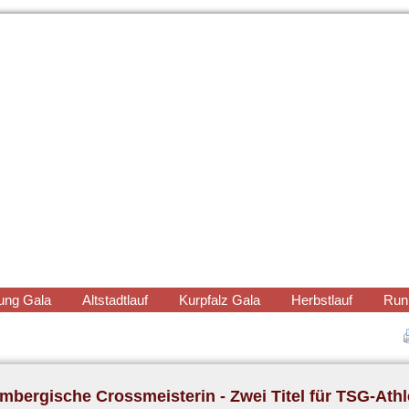
ung Gala
Altstadtlauf
Kurpfalz Gala
Herbstlauf
Run
bergische Crossmeisterin - Zwei Titel für TSG-Athl