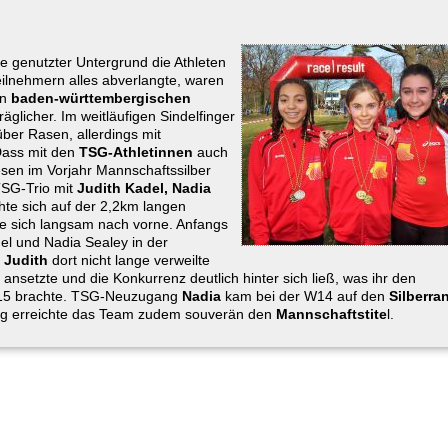
 genutzter Untergrund die Athleten
eilnehmern alles abverlangte, waren
en
baden-württembergischen
räglicher. Im weitläufigen Sindelfinger
über Rasen, allerdings mit
Dass mit den
TSG-Athletinnen
auch
esen im Vorjahr Mannschaftssilber
-TSG-Trio mit
Judith Kadel, Nadia
hte sich auf der 2,2km langen
ete sich langsam nach vorne. Anfangs
el und Nadia Sealey in der
i
Judith
dort nicht lange verweilte
ansetzte und die Konkurrenz deutlich hinter sich ließ, was ihr den
15 brachte. TSG-Neuzugang
Nadia
kam bei der W14 auf den
Silberra
ng erreichte das Team zudem souverän den
Mannschaftstite
l.