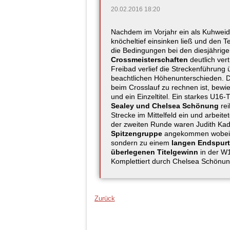
20.02.2016 18:20
Nachdem im Vorjahr ein als Kuhweide
knöcheltief einsinken ließ und den T
die Bedingungen bei den diesjährig
Crossmeisterschaften
deutlich vert
Freibad verlief die Streckenführung 
beachtlichen Höhenunterschieden. 
beim Crosslauf zu rechnen ist, bewi
und ein Einzeltitel. Ein starkes U16
Sealey und Chelsea Schönung
rei
Strecke im Mittelfeld ein und arbeit
der zweiten Runde waren Judith Kad
Spitzengruppe
angekommen wobe
sondern zu einem
langen Endspurt
überlegenen Titelgewinn
in der W
Komplettiert durch Chelsea Schönu
Zurück