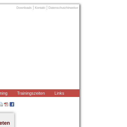
Navigation
Downloads
Kontakt
Datenschutzhinweise
überspringen
ning
Trainingszeiten
Links
eten