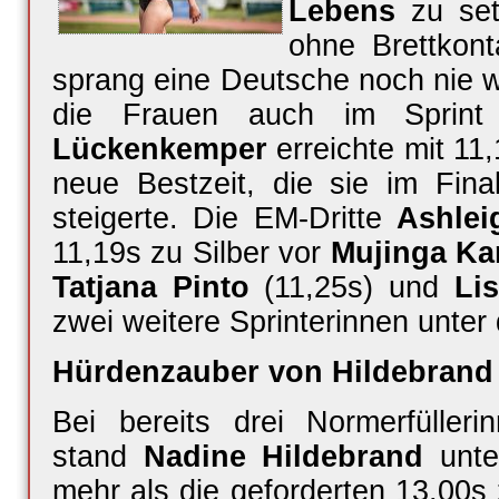
Lebens
zu se
ohne Brettkont
sprang eine Deutsche noch nie we
die Frauen auch im Sprint
Lückenkemper
erreichte mit 11,
neue Bestzeit, die sie im Fin
steigerte. Die EM-Dritte
Ashlei
11,19s zu Silber vor
Mujinga Ka
Tatjana Pinto
(11,25s) und
Li
zwei weitere Sprinterinnen unter
Hürdenzauber von Hildebrand
Bei bereits drei Normerfülleri
stand
Nadine Hildebrand
unte
mehr als die geforderten 13,00s 