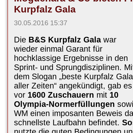
Kurpfalz Gala
30.05.2016 15:37
Die
B&S Kurpfalz Gala
war
wieder einmal Garant für
hochklassige Ergebnisse in den
Sprint- und Sprungdisziplinen. Mi
dem Slogan „beste Kurpfalz Gala
aller Zeiten“ angekündigt, gab es
vor
1600 Zuschauern
mit
10
Olympia-Normerfüllungen
sowi
WM einen imposanten Beweis daf
schnellste Laufbahn befindet.
So
nutzte die guten Bedingungen und