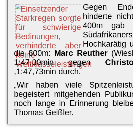
Gegen Ende
hinderte nich
400m gab e
Südafrika
Hochkarätig 
die 800m:
Marc Reuther
(Wiesb
1:47,30min gegen
Christ
,1:47,73min durch.
„
Wir haben viele Spitzenleis
begeistert mitgehenden Publiku
noch lange in Erinnerung bleibe
Thomas Geißler.