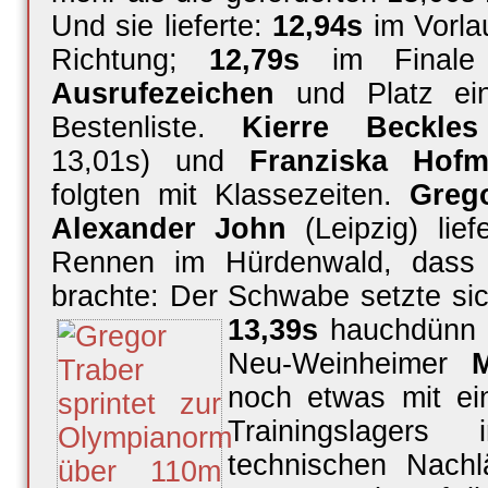
Und sie lieferte:
12,94s
im Vorla
Richtung;
12,79s
im Finale
Ausrufezeichen
und Platz ei
Bestenliste.
Kierre Beckles
13,01s) und
Franziska Hof
folgten mit Klassezeiten.
Greg
Alexander John
(Leipzig) lie
Rennen im Hürdenwald, dass 
brachte: Der Schwabe setzte sic
13,39s
hauchdünn 
Neu-Weinheimer
M
noch etwas mit ei
Trainingslage
technischen Nachl