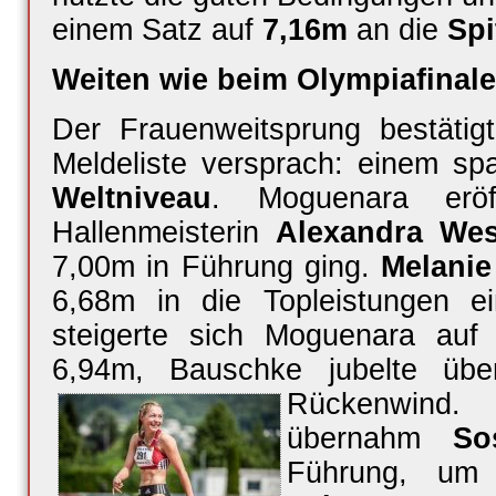
einem Satz auf
7,16m
an die
Spi
Weiten wie beim Olympiafinale
Der Frauenweitsprung bestätig
Meldeliste versprach: einem s
Weltniveau
. Moguenara erö
Hallenmeisterin
Alexandra Wes
7,00m in Führung ging.
Melani
6,68m in die Topleistungen e
steigerte sich Moguenara au
6,94m, Bauschke jubelte übe
Rückenwind.
I
übernahm
So
Führung, u