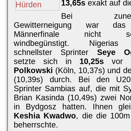
13,65s
exakt auf d
Bei zunehm
Gewitterneigung war da
Männerfinale nicht son
windbegünstigt. Nigerias 
schnellster Sprinter
Seye O
setzte sich in
10,25s
vor
Polkowski
(Köln, 10,37s) und d
(10,39s) durch. Bei den U20-
Sprinter Sambias auf, die mit 
Brian Kasinda (10,49s) zwei No
in Bydgosz hatten. Ihnen gle
Keshia Kwadwo
, die die 100m
beherrschte.