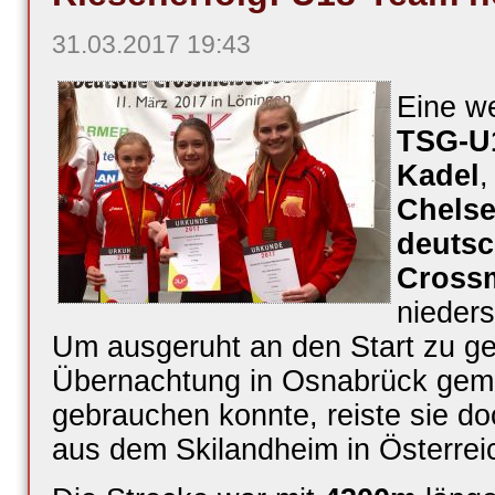
31.03.2017 19:43
Eine we
TSG-U
Kadel
Chels
deuts
Crossm
nieder
Um ausgeruht an den Start zu g
Übernachtung in Osnabrück gema
gebrauchen konnte, reiste sie d
aus dem Skilandheim in Österrei