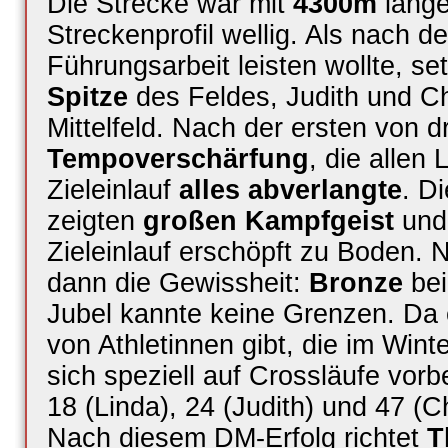
Die Strecke war mit
4300m
länge
Streckenprofil wellig. Als nach 
Führungsarbeit leisten wollte, se
Spitze
des Feldes, Judith und Ch
Mittelfeld. Nach der ersten von 
Tempoverschärfung
, die allen
Zieleinlauf
alles abverlangte
. D
zeigten
großen Kampfgeist
und 
Zieleinlauf erschöpft zu Boden
dann die Gewissheit:
Bronze
bei
Jubel kannte keine Grenzen. Da e
von Athletinnen gibt, die im Wint
sich speziell auf Crossläufe vorb
18 (Linda), 24 (Judith) und 47 (
Nach diesem DM-Erfolg richtet
T