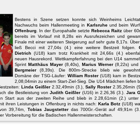
Bestens in Szene setzen konnte sich Weinheims Leichtath
Nachwuchs beim Hallenmeeting in
Karlsruhe
und beim Wurf
Offenburg
. In der Europahalle setzte
Rebecca Raitz
über 60
bereits im Vorlauf mit 8,28s ein Ausrufezeichen und gewa
Finale mit einer weiteren Steigerung auf sehr gute 8,17s. Üb
ließ Becci mit 27,04s (4.) eine weitere Bestzeit folgen.
Dietrich
(U18) kam trotz Krankheit mit 24,66s (4.) ebenfal
neuen Hausrekord. Wettkampferfahrung bei den U14 sammel
Sprint
Matthäus Mayer
(8,40s),
Marius Werner
(8,22s) un
Bergmeier
(8,39s). Die 800m-Strecke blieb wie gewohn
Domäne der TSG-Läufer:
William Roster
(U18) kam in Bestze
2,08,04min zu einem Start-Ziel-Sieg. Die U14 Mädchen liefen 
Bestzeiten:
Linda Geißler
2.32,49min (3.),
Sally Roster
2.35,26min (9
uch die Bestleistung von
Judith Geißler
(U16) in 2.26,36 (3.).
Jara G
n Start aus der zweiten Reihe und blieb in 2.28,61min (2.) unter
it ihren Leistungen in Offenburg in nichts nach:
Karla Botz
(U18) wa
e von 39,74m,
Tobias Jaugstetter
das 700Gr.-Gerät auf 49,91m (3.
er Vorbereitung für die Badischen Hallenmeisterschaften.