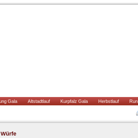
ung Gala
Altstadtlauf
Kurpfalz Gala
Herbstlauf
Run
 Würfe