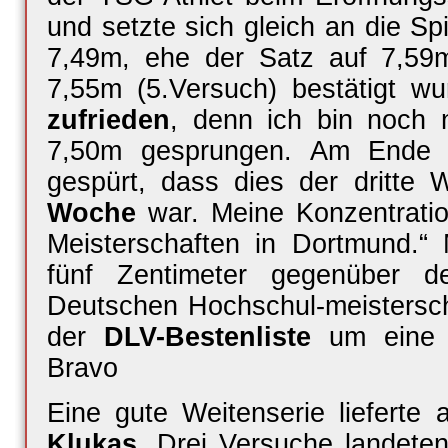
und setzte sich gleich an die Sp
7,49m, ehe der Satz auf 7,59
7,55m (5.Versuch) bestätigt w
zufrieden
, denn ich bin noch n
7,50m gesprungen. Am Ende
gespürt, dass dies der dritte 
Woche
war. Meine Konzentratio
Meisterschaften in Dortmund.“ 
fünf Zentimeter gegenüber d
Deutschen Hochschul-meistersc
der
DLV-Bestenliste
um eine 
Bravo
Eine gute Weitenserie lieferte 
Klukas
. Drei Versuche landeten