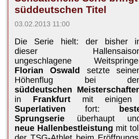
süddeutschen Titel
03.02.2013 11:00
Die Serie hielt: der bisher i
dieser Hallensaiso
ungeschlagene Weitspringe
Florian Oswald
setzte seine
Höhenflug bei de
süddeutschen Meisterschafte
in
Frankfurt
mit einigen
Superlativen
fort:
best
Sprungserie
überhaupt un
neue Hallenbestleistung
mit to
der TSG-Athlet beim Eröffnungs