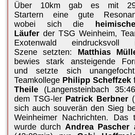
Über 10km gab es mit 2
Startern eine gute Resona
wobei sich die
heimisch
Läufer
der TSG Weinheim, Te
Exotenwald eindrucksvoll 
Szene setzten:
Matthias Müll
bewies stark ansteigende Fo
und setzte sich unangefoch
Teamkollege
Philipp Scheffzek
Theile
(Langensteinbach 35:4
dem TSG-ler
Patrick Berbner
(
sich auch souverän den Sieg 
Weinheimer Nachrichten. Das t
wurde durch
Andrea Pascher