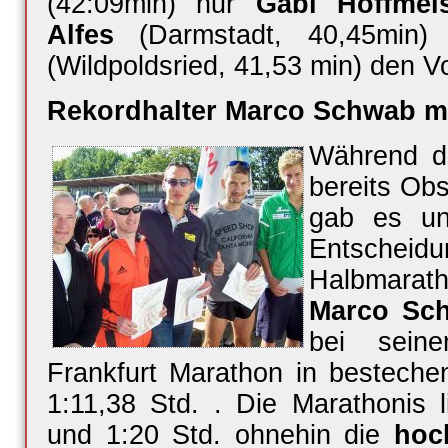
(42:09min) nur
Gabi Hoffmeis
Alfes
(Darmstadt, 40,45min
(Wildpoldsried, 41,53 min) den Vo
Rekordhalter Marco Schwab mi
Während d
bereits Ob
gab es un
Entsch
Halbmarath
Marco Sc
bei sein
Frankfurt Marathon in bestech
1:11,38 Std. . Die Marathonis l
und 1:20 Std. ohnehin die
hoc