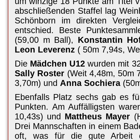
um winzige 18 Punkte am Titel v
abschließenden Staffel lag Wei
Schönborn im direkten Vergle
entschied. Beste Punktesamm
(59,00 m Ball),
Konstantin Ho
Leon Leverenz
( 50m 7,94s, Wei
Die
Mädchen U12
wurden mit 32
Sally Roster
(Weit 4,48m, 50m 
3,70m) und
Anna Sochiera
(50m
Ebenfalls Platz sechs gab es f
Punkten. Am Auffälligsten ware
10,43s) und
Mattheus Mayer
(H
Drei Mannschaften in einem Baden
oft, was für die gute Arbeit d