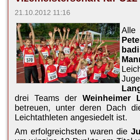
21.10.2012 11:16
Alle
Pet
bad
Mann
Lei
Jug
Lan
drei Teams der
Weinheimer L
betreuen, unter deren Dach di
Leichtathleten angesiedelt ist.
Am erfolgreichsten waren die
J