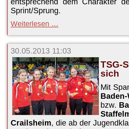
entsprechend dem Charakter de
Sprint/Sprung.
Roster
Weiterlesen …
zweitbeste
Allrounderin
30.05.2013 11:03
TSG-St
sich
Mit Spa
Baden-
bzw.
Ba
Staffel
Crailsheim
, die ab der Jugendkla