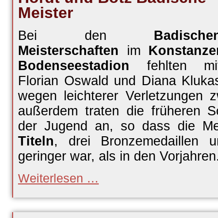
Meister
Bei den
Badische
Meisterschaften
im
Konstanze
Bodenseestadion
fehlten mi
Florian Oswald und Diana Kluka
wegen leichterer Verletzungen zw
außerdem traten die früheren S
der Jugend an, so dass die Me
Titeln
, drei Bronzemedaillen u
geringer war, als in den Vorjahren
Hördt
Weiterlesen …
und
Botz
Badische
Meister