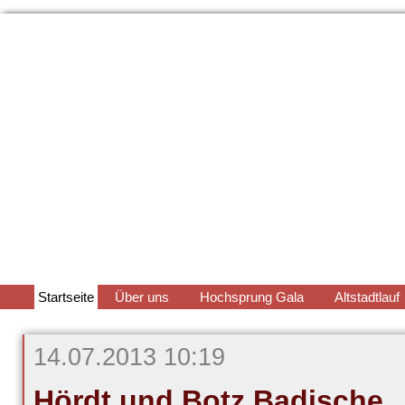
Navigation
Startseite
Über uns
Hochsprung Gala
Altstadtlauf
überspringen
14.07.2013 10:19
Hördt und Botz Badische