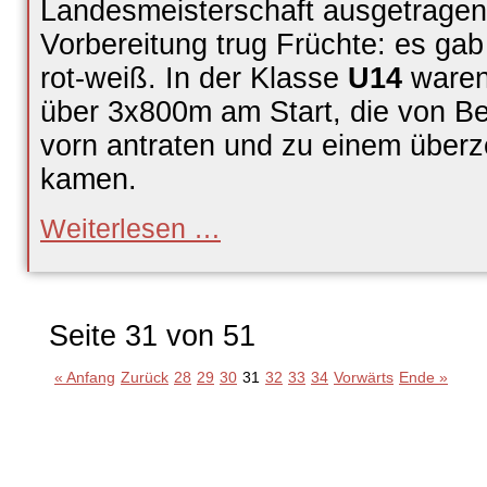
Landesmeisterschaft ausgetragen
Vorbereitung trug Früchte: es ga
rot-weiß. In der Klasse
U14
waren
über 3x800m am Start, die von Be
vorn antraten und zu einem übe
kamen.
TSG-
Weiterlesen …
Staffeln
Klasse
für
sich
Seite 31 von 51
« Anfang
Zurück
28
29
30
31
32
33
34
Vorwärts
Ende »