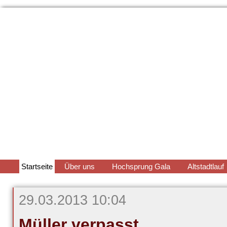
Navigation
Startseite
Über uns
Hochsprung Gala
Altstadtlauf
überspringen
29.03.2013 10:04
Müller verpasst