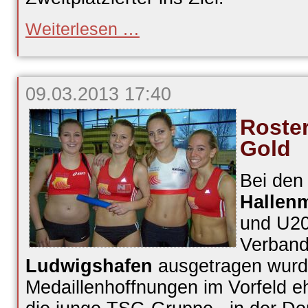
Müller
Weiterlesen …
verpasst
Marathonbestzeit
09.03.2013 17:40
Roster
Gold
Bei de
Hallenm
und U20
Verband
Ludwigshafen
ausgetragen wurd
Medaillenhoffnungen im Vorfeld eh