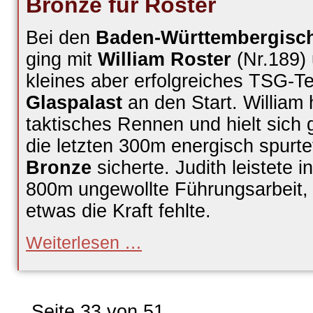
Bronze für Roster
Bei den
Baden-Württembergisch
ging mit
William Roster
(Nr.189)
kleines aber erfolgreiches TSG-
Glaspalast
an den Start. William
taktisches Rennen und hielt sich 
die letzten 300m energisch spurte
Bronze
sicherte. Judith leistete 
800m ungewollte Führungsarbeit,
etwas die Kraft fehlte.
Bronze
Weiterlesen …
für
Roster
Seite 33 von 51