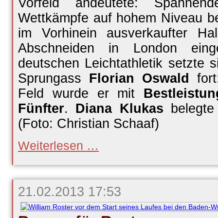
Vorfeld andeutete:
S
pannend
Wettkämpfe auf hohem Niveau
b
im
V
orhinein ausverkaufter H
Abschneiden in London eing
deutschen Leichtathletik setzte 
Sprungass
Florian Oswald
fort
Feld wurde er mit
Bestleistun
Fü
nfter
.
Diana Klukas
belegte
(Foto: Christian Schaaf)
Oswald
Weiterlesen …
springt
auf
Platz
fünf,
Klukas
21.02.2013 17:53
elfte