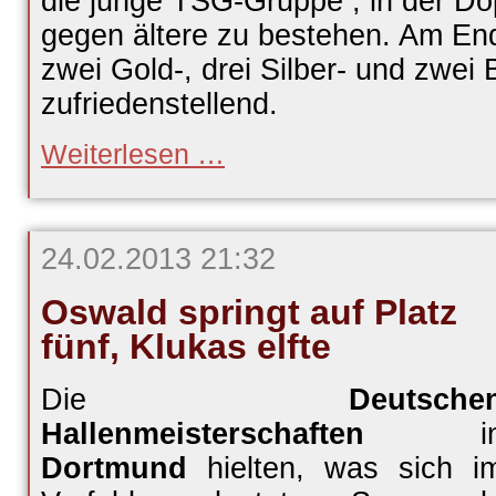
die junge TSG-Gruppe , in der D
gegen ältere zu bestehen. Am En
zwei Gold-, drei Silber- und zwei
zufriedenstellend.
Roster
Weiterlesen …
und
Geißler
holen
Gold
24.02.2013 21:32
Oswald springt auf Platz
fünf, Klukas elfte
Die
Deutsche
Hallenmeisterschaften
i
Dortmund
hielten, was sich i