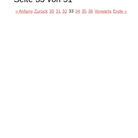
« Anfang
Zurück
30
31
32
33
34
35
36
Vorwärts
Ende »