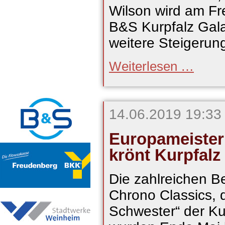
Wilson wird am Fre
B&S Kurpfalz Gala
weitere Steigerun
Wilson
Weiterlesen …
und
Rotaru
wollen
den
Sieg
14.06.2019 19:33
Europameiste
krönt Kurpfalz
Die zahlreichen B
Chrono Classics, d
Schwester“ der Ku