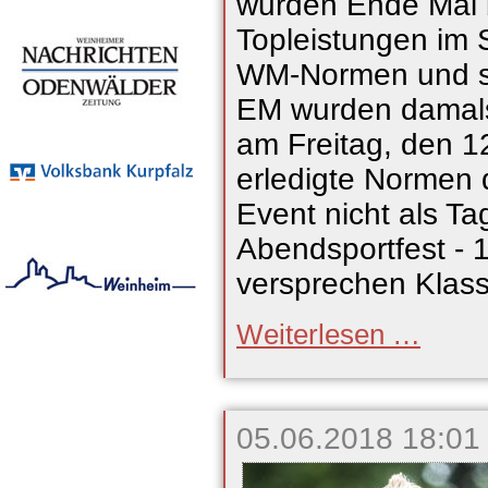
wurden Ende Mai b
Topleistungen im 
WM-Normen und si
EM wurden damals
am Freitag, den 12
erledigte Normen 
Event nicht als Ta
Abendsportfest - 1
versprechen Klass
Europameis
Weiterlesen …
Mihambo
krönt
Kurpfalz
Gala
05.06.2018 18:01