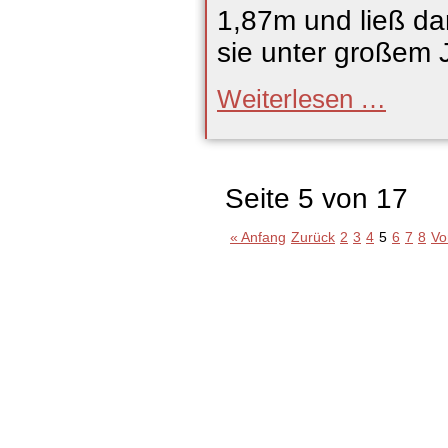
1,87m und ließ d
sie unter großem J
Normenreg
Weiterlesen …
bei
Sonnensch
Seite 5 von 17
« Anfang
Zurück
2
3
4
5
6
7
8
Vo