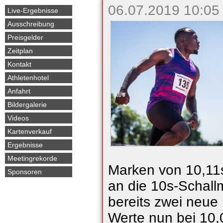
06.07.2019 10:05
überspringen
Live-Ergebnisse
Ausschreibung
Preisgelder
Zeitplan
Kontakt
Athletenhotel
Anfahrt
Bildergalerie
Videos
Kartenverkauf
Ergebnisse
Meetingrekorde
Marken von 10,11s
Sponsoren
an die 10s-Schall
bereits zwei neue
Werte nun bei 10,