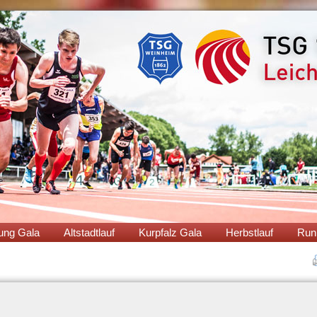
ung Gala
Altstadtlauf
Kurpfalz Gala
Herbstlauf
Run