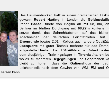
Das Daumendrücken half: in einem dramatischen Diskus
gewann
Robert Harting
in London die
Goldmedaill
Iraner
Hadadi
führte von Beginn an mit 68,18m, e
Berliner im fünften Durchgang mit
68,27m
konterte. 
setzte damit das Sahnehäubchen auf das bisher
Abschneiden der deutschen Leichtathleten. Auf 
Ehrenrunde
bewies 2,01m-Kolloss auch andere Qualität
überquerte
mit guter Technik mehrere für das Damen
aufgestellte
Hürden
. Den TSG-Athleten ist Robert beste
dem diesjährigen
Trainingslager
in
Tirrenia /Italien
be
wo es zu mehreren
Begegnungen
und Gesprächen ka
bleibt zu hoffen, dass die
Galionsfigur
der deut
Leichtathletik nach dem Gewinn von WM, EM und O
setzen kann.