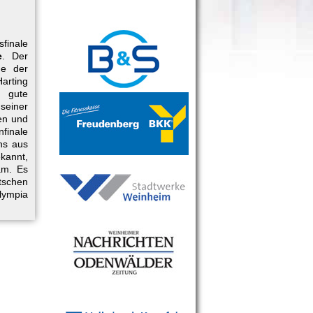
finale
e
. Der
he der
Harting
 gute
seiner
en und
finale
ns aus
kannt,
m. Es
schen
lympia