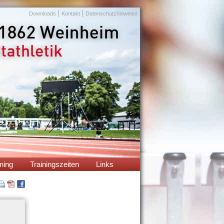
Navigation
Downloads
Kontakt
Datenschutzhinweise
überspringen
ning
Trainingszeiten
Links