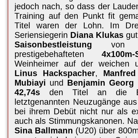
jedoch nach, so dass der Lauden
Training auf den Punkt fit gem
Titel waren der Lohn. Im Dr
Seriensiegerin
Diana Klukas
gut
Saisonbestleistung
vo
prestigebehafteten
4x100m-S
Weinheimer auf der weichen 
Linus
Hackspacher
,
Manfred
Mubiayi
und
Benjamin Georg
42,74s
den Titel an die Be
letztgenannten Neuzugänge aus
bei ihrem Debüt nicht nur als e
auch als Stimmungskanonen. Nac
Sina Ballmann
(U20) über 800m g