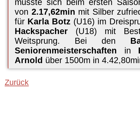
musste sich beim ersten Saison
von
2.17,62min
mit Silber zufr
für
Karla Botz
(U16) im Dreispr
Hackspacher
(U18) mit Best
Weitsprung. Bei den
Ba
Seniorenmeisterschaften
in
Arnold
über 1500m in 4.42,80min
Zurück