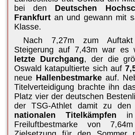
bei den
Deutschen Hochsch
Frankfurt
an und gewann mit s
Klasse.
Nach 7,27m zum Auftakt u
Steigerung auf 7,43m war es 
letzte Durchgang
, der die grö
Oswald katapultierte sich auf
7,
neue
Hallenbestmarke
auf. Neb
Titelverteidigung brachte ihn da
Platz
vier
der deutschen Bestenli
der TSG-Athlet damit zu de
nationalen Titelkämpfen
in 
Freiluftbestmarke von 7,6
Zielsetzung für den Sommer 