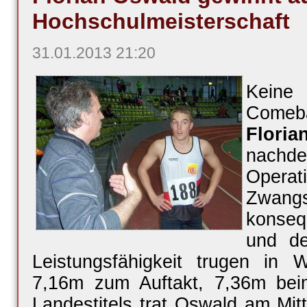
Hochschulmeisterschaft
31.01.2013 21:20
Keine
Comeb
Flor
nachde
Opera
Zwangs
konse
und de
Leistungsfähigkeit trugen in 
7,16m zum Auftakt, 7,36m bei
Landestitels trat Oswald am Mi