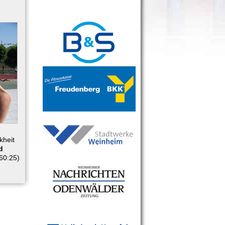
kheit
d
(60:25)