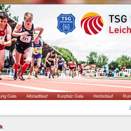
ung Gala
Altstadtlauf
Kurpfalz Gala
Herbstlauf
Run
rk