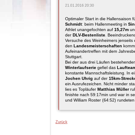
21.01.2016 20:30
Optimaler Start in die Hallensaison f
Schmidt
: beim Hallenmeeting in
Sin
Athlet unangefochten auf
15,27m
und
der
DLV-Bestenliste
. Beeindruckend
Versuche des Weinheimers jenseits 
den
Landesmeisterschaften
kommt
Aufeinandertreffen mit dem Jahresb
Stuttgart.
Bei der aus drei Läufen bestehende
Winterlaufserie
gefiel das
Lauftea
konstante Mannschaftsleistung. In e
Jochen Uhrig
auf der
15km-Streck
ein Ausrufezeichen. Nicht minder st
lies es Topläufer
Matthias Müller
ru
finishte nach 59:17min und war in sei
und William Roster (64:52) rundeten
Zurück