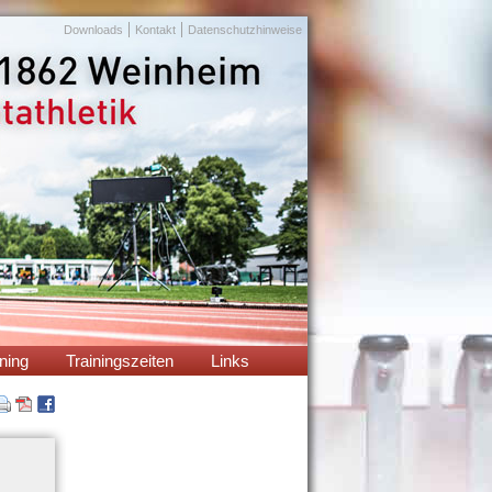
Navigation
Downloads
Kontakt
Datenschutzhinweise
überspringen
ning
Trainingszeiten
Links