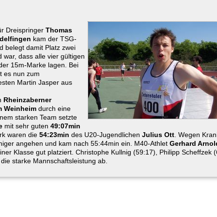
ür Dreispringer
Thomas
delfingen
kam der TSG-
 belegt damit Platz zwei
 war, dass alle vier gültigen
der 15m-Marke lagen. Bei
 es nun zum
esten Martin Jasper aus
n
Rheinzaberner
m
Weinheim
durch eine
inem starken Team setzte
e
mit sehr guten
49:07min
ark waren die
54:23min
des U20-Jugendlichen
Julius Ott
. Wegen Kran
higer angehen und kam nach 55:44min ein. M40-Athlet
Gerhard Arnol
ner Klasse gut platziert. Christophe Kullnig (59:17), Philipp Scheffzek 
 die starke Mannschaftsleistung ab.