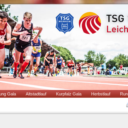
ung Gala
Altstadtlauf
Kurpfalz Gala
Herbstlauf
Run