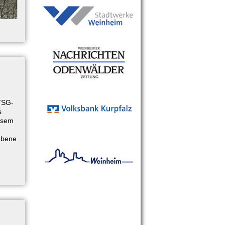
 TSG-
s
esem
ebene