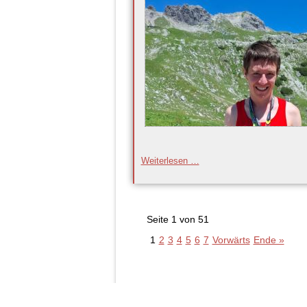
Ott
Weiterlesen …
gewinnt
DM
Bronze
Seite 1 von 51
1
2
3
4
5
6
7
Vorwärts
Ende »