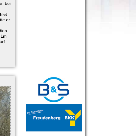
en bei
hlet
tte er
dion
,41m
urf